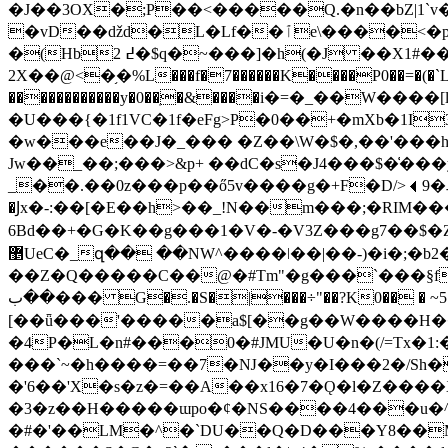
�J��3OX�;P��<�����Q.�n��bZ|1`
�vD��ǆd�L�Lf��ٱe\����<�p�)_#��������2`~]j˸R���(�8� 7�L�'c�ֆ&��"��Fj�W26f���L���.��,�I��s!
�(Hb߄ 2�$q�~���]�h(�J 
2X��@<�֥�%L���f�7������K����P0��=�(�`L�
������������y�0��ֽ�&����i�=�_��W����[l׈�"h�`�'���
�U���{�1f1VC�1f�eFg>P�0��+�mXb�1I
�w���e��J�_��� �Z��\W�$�,��'���h���9
Jw��_��;���>&p+ ��dC�s�J4���$�͑���y
_��.��0z���p��ő5v����g�+F�D/>⏴9�މ���K��d=y��:��p���;F�v��w!����xp����Aj�?
�Ϳx�-:��[�E��h>��_!N��m���;�RIM���v����x�]��ܩ��﭂RZ�� JY*��N�Gp�ؗ8�o������y��ڑ]N�M
6Bd��+�G�K��g���1�V�-�V3Z���g7��$�Z�`_!�G�Y�ZQg\S:`��ٺ�o��V����y���
޵UeC�_զ�� ��NW^����ǀ��|��-)�i�;�b2�_���2�Kǣ�]H����{,������#�jzWc�?
��Z�Q�����C��@�#Tm"�g���`���§f+
��ب��� G�.�S�|���÷"��?K0�� � ~5��x��Rj�sb�@�凕
[��ǖ���'�����a$[��g��W����H��
�4P�L�n#���0�#JMU�U�n�(/=Tx�1:�
���`~�h����=��7�Ǌ��y�I���2�/Sh�Q�C���i�<���b��߾
�'6��'X�ѕ�z�=��A��x16�7�Ǫ�l�Z����X
�3�z��H�����ɯpo�¢�NS����4���u�^��se.����*�Z�] 
�#�'��LM�^�`DU��Q�D���Y8��M