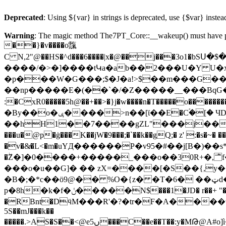
Deprecated
: Using ${var} in strings is deprecated, use {$var} instea
Warning
: The magic method The7PT_Core::__wakeup() must have pub
��}�v����o霼
����/�>�]����tԿa�ab��2���U�Y 
�p���W�G���;$�J�a!>$��m���G��%�2d�ۑO}�W��@��o��B��\�<�K\��F��K%�^�'H 58��
��np�����E�(��`�/�Z�����__���BqG� w��� X��6ض�y -��+����!\�94E����7
:�CxR0�����5h@��+��>�}j�w����n�T�����o�������� \�
�By��o�ݷ����>n��[ϊ��E�Cۘ�[� ЧD�Ƃ�����!�)£�t֖�Mv�:^F l�-�� m���:��M: t^jɾN-�� dH/
��hH1��7����gZL"���j���}����˞
���u�@p�ġ���K��jW�9���;�`��k��gQ;� z' :�s�~� 
�v�&̸�L<�m�uYД������P�v95�#��j[B�)��s*J�
�ۖZ�]�0����+�����_���o��30R+�,࢐f��Io�u��K�����=�Έ��_ӽ6��e�;�=�L�]� rRK��m��}f(��������_G�����%����E/
���o�u��G]� �� zX=����[�S��{,y��
�B�;�*c��ӧ9@�� %O�{z� �T�6� ��ټd����� ��6U&�?ךӅ� 9�>E��m8�t�d�[�� �N���)4���� �ۡFnG����-�ڎ-
p�8h�k�f�ݩ�����N$���1�JD� r��+ "�h$�B>��$v)�Hp��Nn10km���ʷXn��y�z*d�o�����7 #/!`3�?B,�1�-���m\y���|V5��.qX���3!�u���Q
�RBnt�DӵM���R'�?�tr�F�A����w {���p-u��TbCػQI�@bw�u ��4""�ے�o v
5S��mJ���k��
�����.>AS�S��<@eں5���C��e��T��:y�MԹ@A#o]ì����ӣ�Z�VXc�;�.�����T�w���VO����ln���'d���U٣i�r�N�4�3����c!Sk�m��JH�.�?