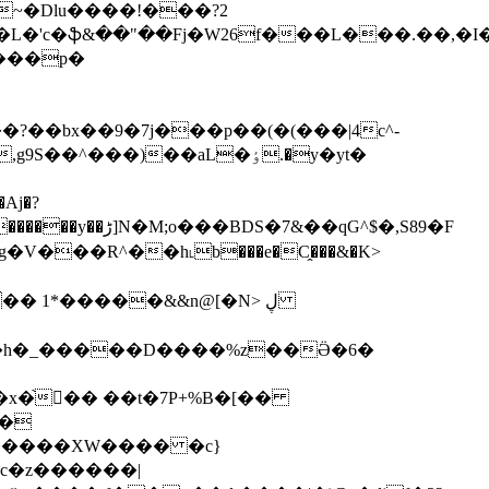
~�Dlu����!���?2
���p�
�?��bx��9�7j���p��(�(���|4c^-
���)��aL�ٶ.�y�yt�
� 1*�����&&n@[�N> ڸ
�h�_����
�D����%z��Ӛ�6�
]�
c�z������|