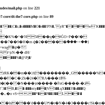
ludes/mail.php
on line
221
e7-core/dt-the7-core.php
on line
89
��zA�Y�#Ń�g݃����Nf<+v���3�7��;C�z,�o����M�O�e��!PN�,`yR"���

qt�7
���%�@\Pj�/
|
���C�;Zk�24�'RA���1I-