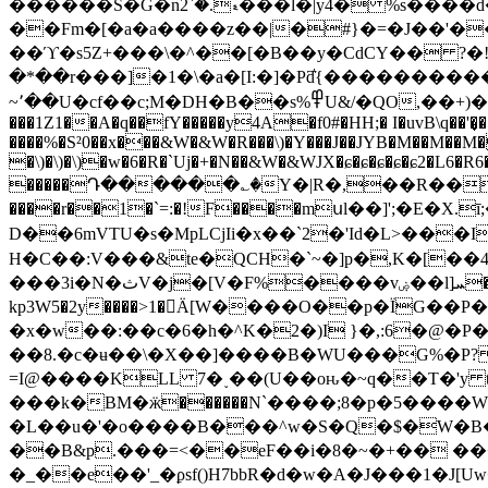
������S
�G�nޑ.�`2���l�|y4� %s����d��:���ǵ�{������Xo�]Sz� LX1tFv���[�g˘t=���� f��~��d ����|�)Gp�djf�2?
��Fm�[�a�a����z��|�#}�=�J��'��yF޳ǓufZ(��zx8m���ΎJ��ң͋~=�w�h]����+�Q
��ϓ�s5Z+���\�^��[�B��y�CdCY�� ?�!�ٝb�bKڋP�;eZ��6���>F
�*��r���]�1�\�a�[I:�]�Pƌ͛{����������Y���K�{¼�|�v޸|�;�Β�K�(ڕ.��k��潇�_�6
~՚��U�cf��c;M�DH�B��s%߾U&/�QO,��+)��=�� �ƣG�%Q� Q"�6��c`��@�-Yӱ�Rʠ ������=�YIhȾ&���sj���u-�3�
���1Z1��A�q��fY�����y4A�f0#�HH;� I�uvB\q��'
����%�S²0��x���&W�&W�R���\)�Y���J��JYB�M��M��M�^�ɕ�ɕ�ɕ
�\)�\)�\)�w�6�R�`Uj�+�N��&W�&WJX�ɕ�ɕ�ɕ�ɕ�ɕ2�L6�
�����Դ������؎̀�Y�|R�,��R���
����r��1�`=:�!F����mսl��]';�E�X.ī;�hh#jqՉ� 
D��6mVTU�s�MpLCjIi�x��`2�'Id�L>���I}�R��&��ۮf��m�.DG�>�@O����j�
H�C��:V���&te�QCH�`~�]p�,K�[��4
���3i�N�ثV�j�[V�F%����vۻ��l]ܚ���u��zZ�wTQe.�s�ێݼ�]�r�3�K�����C�T*�� �QG�����,��)4�e���n /
kp3W5�2y����>1�Ä[W����O��p�ЇG�
�x�w��:��c�6�h�^K­�2�)I }�,:6�@�
��8.�c�ʉ��\�X��]����B�WU���G%�P?
=I@����KLL 7�˯��(U��oԋ�~q��T�'y 
���k�BM�ӝ������N`����;8�p�5���
�L��u�'�o����B���^w�S�Q�$�W�B�
��B&p.���=<��eF��i�8�~�+�� ��+
�_��e��'_�ϼsf()H7bbR�d�w�A�J���1�J[