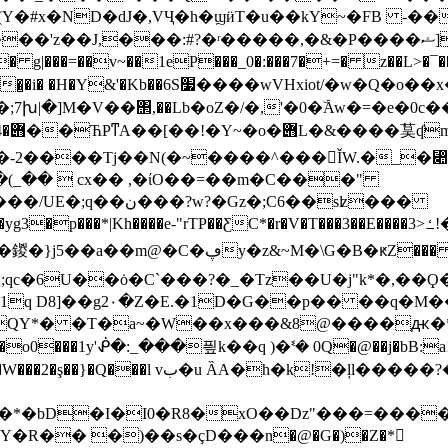
�(Y�#x�ND�dJ�,VҶ�h�ϣӥT�u��kY~�FB -��
=��v~��1eP���_0�:���7�+=� z��L>�¯���G
W<9[W ��+{��̺�i� �H�Y&'�Kb��6S׷�
���wVHxiot/�w�Q�o��x�{��m�
7խ|�]M�V��΢,��Lb�oZ�/�,'�0�ۜAw�=�e�0c�
G���� �4��-2����Tj��N(�~����^���󉓯ǏW.�_
>�(_��  сx�� ,�ίO��=��m�C���"
���/U
E�;q��ن���?w?�Gz�;C6��sʫ���
"rTP��ƸC*�r�V�T���3��E����3>ߑ!�X���Saɫ�36h9��� <��)w�u�
�[r��r���aҙ�y$������L�*���J����鍐�}j5��
1q D8]��g2۰�Z�E.�1D�G��p�� ��q�M
�CQY*� �T�a~�W��x���&8@����ԫ�*Ҹ
�$?xa���o0���1y'ᕶ�:_���픺k��q )�
ᓫ� 0Q�@��j�bB:a1
ȀA�h�k!�ļl�����?�vr�~���o{B�{�sn5�����|
��*�bD�I�I0�R8�xO��Dz"���=���