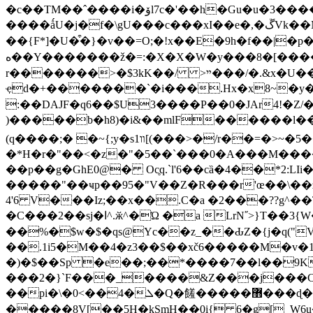
�c��TM��ˆ����i�ۆl7c�'��h�Gu�u�3������^|8�y��Rۤ�s�%�-�(8��k����
����ǻU�j�f�\gU���c���xI��e�,�ڱVk��M����MU}�X+�d&6�R����y�t(vo�lT3S5���kpa�::�6'u�`��2v�0䶉ܦ�-4�w�:�蕰
��{F*]�U�͒�}�v��=O;�!x��E�9h�f��|�p
ه��Y�������ž�=:�X�X�W�y���8�[����������%U�;��O����Б5?��F�F��zN�'6��=5q.{�c����6G�.p,�y �{5\�嫻+�9-
r�������>�$3kK��/ >ײ���/�.&x�U���w�;v����+G:�C��Z��.�^j�g�&a�
ҿd�+�������`�i���.Hx�x8~�y�#���?�4�SOj^��Ig�xr�
:��DAJF�q6��$U3����P��0�JAr4!�Z/
)�����b�h8)�i&��mlF������l��;�^L<4�T4��c
(q����;� �~{;y�sװ1[(���>�/r��=�>~�5����gEތ��Oj[6����<�߻Z�����8y��?FN��a�sg�����
�*H�r�"��<�z�"�5��`���0�A���M����}ҽ"0w��پ��(BC)� ��|�O���r�EIz<�9x�?
��p��g�GhE0@� Oc̥q.`l'6��cȁ�4��*2:
�����"��ҹp��95�"V��Z�R���r'œ��\��
4'6 V���Iz;��x��.C�a �2���??g^
�C���2��sj�ا^.ӂ^�Ώ �a LrN῎>}T��3{W�
��%�$w�$�qs@Yc��z_��ԂZ�{j�q("V|
��.1i5�M��4�z3��$��xč6�����M�v�
�)�$��Sp �e��;��*����7��l��9
���2�}`F���_����&Z���j���C�
��pi�\�0<��4�ܠ�Q�饈�����޻���ɖ���+\�ber�!}
�����8V[��5H�kSmH��0i{ 6�g[_W6u