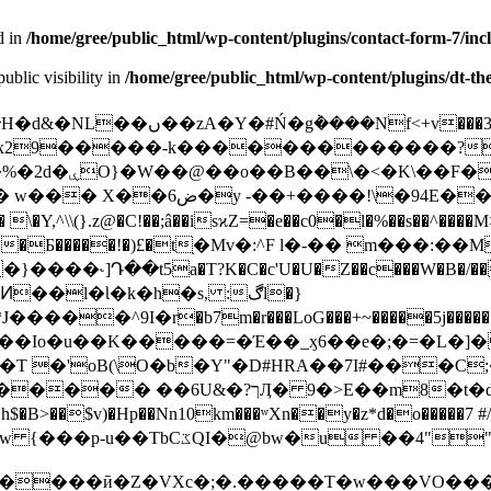
d in
/home/gree/public_html/wp-content/plugins/contact-form-7/inc
lic visibility in
/home/gree/public_html/wp-content/plugins/dt-th
C N,2"@��HS�^d���6����|x�@��j���3o1�bSՍ�$�H�d&�NL��ں
U�x29�����-k�������������?
q�#ǴO>P��!�
��9�H�m ȡ�2�����ۜ���~+��}
Y,^\\(}.z@�C!��;â��isϰZ=�e��c0�l�%��s��^����M>waچ�
]Դ��t5a�T?K�C�c'U�U�Z��c���W�B�/����
��Ͷ��l�Ɩ�k�h�s, :ڰl�}
����^9Ι�r�b7m�r���LoG���+~�����5j�����
T �'oB(\O�b�Y"�D#HRA��7I#���C;
S+ .��*�i�P��lJ�� L��\�