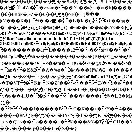
0���Q
�+"]߮���-
�ߥ�s�[�|y�͂�Fz�#`V󧒺W�V�J~j
�͎�5��~�0��nA��a��O:xjw}�%R�<+���>X(��lo
�ɕ2��lr�lr�lr�lr�lr�lr�lr��`�|�+�N[��\)�\)�(�\)˵��
R6�R6�R6�R�s�M����ɕ�ɕ�ɕ���M��M���e��J��JYg��ɕ�ɕ�ɕ�
�������drL����a2��6sѓ/<���`� L
�d(�������9���2 �{P��䉺_��i MP��ٷ�D��eZ`��ܣCӺj~�
&Ļ��̋��R��Y�B*��ὖ�w簮
=͆np��I$&2�A�%n�̦�t���H%)�2~�4����
�P�/�T�VT� Kʩ N�Z`��-�� Ǝ/�)�g
P����1 ��{<0�1b��T?�{��6�Oz�Ok�E
 y�g��4nU��z �����^���)@�L 3�M.
t�-
�W�Po��J�����BcC�X��<�Y�#��
��v�8N!y�7��e�1Y<�1 ��Ku��K�s�
x|<�Ql=s��ϱ����+�K���&%�T[OH��Y��
Uw��y�i���q/�0��Jm�X��}