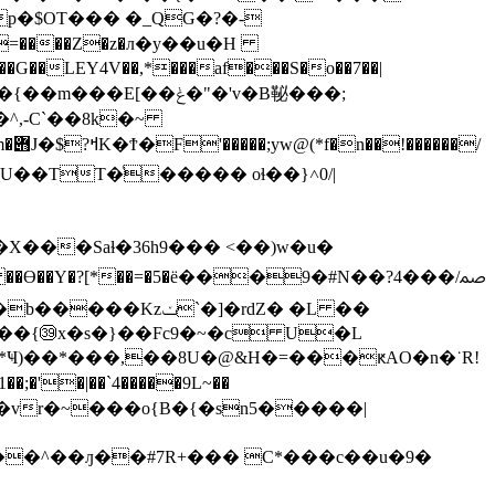
p�$OT��� �_QG�?�-
�Oh������׉P(ƥ�]hC��7 Zφ;7�MC���'z��J,���:#?�ʳ�����,�&�P����ޝ]=����Z�z�л�y܏��
u�H
��LEY4V��,*���af���S�o��7��|
��E[��ݟ�"�'v�B䩛���;
�^,-C`��8k�~
�⃊U��TT�ͨ����� oɬ��}˄0/|
N��?4���/ﲳ
a��m@�C�ڥy�z&~M�\G�B�ԟZ��� ��Ɵ��Y�?[*��=�5�ё���9�#
���{㊴x�s�}��Fc9�~�c U�L
)��*���,��8U�@&H�=���ԟAO�n�˙R!
��;�'�|��`4�����9L~��
��^��ԓ��#7R+��� C*���c��u�9�