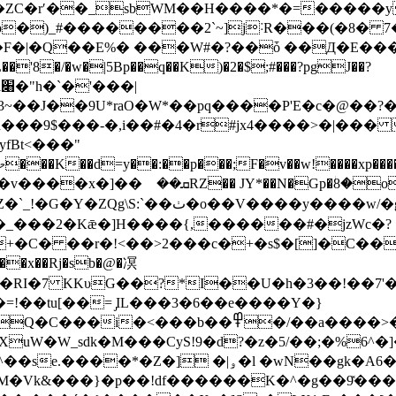
v�ZC�rʹ��_sbWM��H����*�=�����y
��X1#��F�|�Q��E%� ���W#�?��ȱ
��Д�E��
�'8�/�w�|5Bp��q��K)�2�$;#���?pgJ��?
|
3~��J��9U*raO�W*��pq����P'E�c�@��?�
$���-�,i��#�4�r#jx4����>�|��� ,g9S��^
fBt<���"
;o���BDS�7&��qG^$�,S89�F 
�w/�g�V���R^��h˪b���e�C̭���&�K>
�C� ��r�!<��>2���c�+�s$�[]�C���
RI�7 KKυG��?*I��U�h�3��!��7'
=!��tu[��= ̡IL���3�6��e����Y�}
�/��a����>�x�֙𣮼�� ��t�7P+%B�[��
uW�W_sdk�M���CyS!9�d?�z�5/��;�%6^�
�|ۅ�l �wN��gk�A6�����XW���� �c}
�Vk&���}�p��!df������K�^�g��9̽���