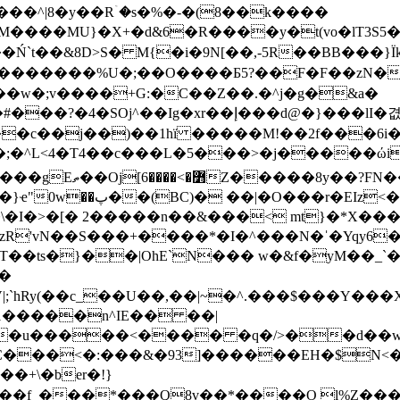
��Ń`t��&8D>S� M{�i�9N[��,-5R��BB���}
�إ���d@�}���lI�겺/k�c��T��Z �D��Y
��c��j��)��1hï �����M!��2f���6i�
���L�5���>�j�����ώi���01kS������u��;ߠ��1
�ɛ,d�#Xks��h;�G&/
LIi�\�I�>�[� 2�����n��&���< mt}�*X�
zR'vN��S���+����*�I�^���N�ˈ�Yqy6
��T��ts�}��|OhE`N��� w�&f�yM��_
;`hRy(��c_��U��,��|~�^.��
�$���Y���X����;`�
1�����n^IE�� ��|
K�u�����<���� �q�/>��d��w
��<�:���&�93]������EH�$N<�kփ!
��f_���*���Q8v��*����O l%Z���r�\