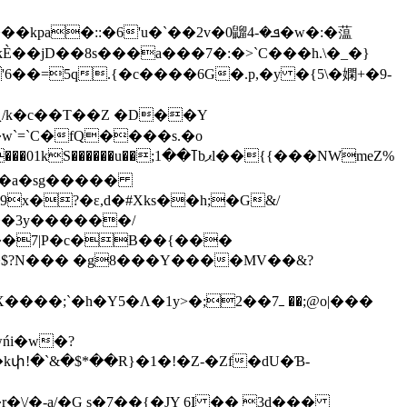
ΪkЀ��jD��8s���a���7�:�>`C���h.\�_�}
w`=`C�fQ����s.�o
bޕl��{{���NWmeZ%
���3y������/
��7|P�c�B��{���
`�$?N��� �g8���Y����MV��&?
h�Y5�Λ�1y>�;ߺ7��2 ��;@o|���
ńi�w�?
�`&�$*��R}�1�!�Z-�Zf�dU�Ɓ-
/�-a/�G s�7��{�JY 6I �� 3d���