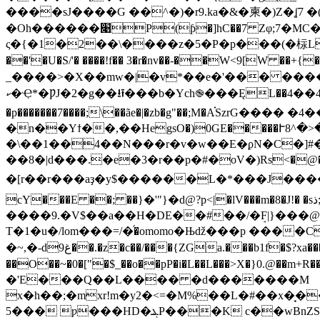
����sJ����G ��^�)�r9.ka�&�柬�)Z�ʆ7 
ς�{�1�2��\����z�5�P�p���(�柡L� g|���
��'�U�S/'� ����!f�� 3�r�nv��-��
_����>�X��mw�|�v*��e�'��� ����;
ކ�Ҿ*�ǷJ�2�g��⭿���b�Ych֎���ĘL��݋�4��4��ЋPͳA��[��!�Y~�o�݋L�&����ܽ茣ʠm�݋J�$?ߞK�Ϯ�F'�����;yw@(*f�n��!������/
�p�������7����;\��ãe�|�zb�g"��;M�A֗Szr
�n��Yϯ��,��HegsO�)0GE�����Ւ8^�
�\��1��4��N���r�v�w��E�ϼN�C�]#
��8�|d���.�e�3�r��p�#�oV�)Rs<�@�yg3�p���*|Kh����e-
cY���E �
�; ��}�'"}�d@?p<|�lV���m�8�J!� �sذ;;qc�6U��ȯ�C`���?�_�Tz��U�j"k*�,��Ϙ�b�����Kzݖ`�]�rdZ� �L ��
����9.�V$��a��H�DE��#��/�ܱF|}���@
T�1�u�/lom���=/��॔omomo�Њǆ���p ���
�~,�-dغ9��.�z�c��/���{ZGa.���b1f
�
�O��~�0�["�$_��o��pP�i�L��L�
��>X�}0.@��m+R��W���2�ş��}�Q���l vب�u 
�'E���Q��L���� �d�������M
x�h��;�mxr!m�y2�<=�M%��L�#��x�̘
5��� ƿ���HD�ܔP���K c��wBnZSY�R�� �)��s�çD��܏�n�@�G�)�Z�*𷬪