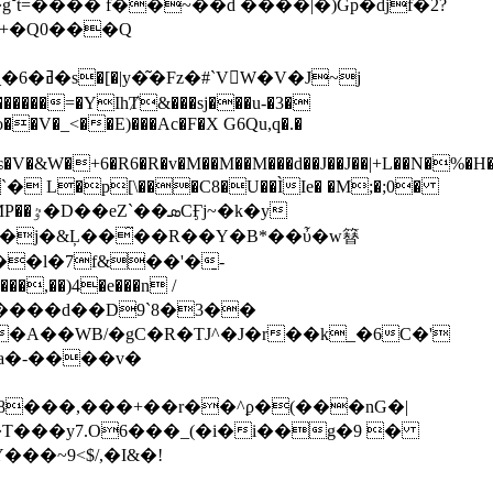
��V�_<��E)���Ac�F�X G6Qu,q�.�
ɕ�ɕ�ɕ�V�&W�+6�R6�R�v�M��M��M���d��J��J��|+L��N�%�
�p[\���C8�U��ÌIe� �M;�;0�
k�y
�l�7f&��'�̠-
�����d��D9`8�3��
�A��WB/�gC�R�TJ^�J�r��k_�6C�'
a�-����v�
8���,���+��r��^ϼ�(���nG�|
T���y7.O6���_(�i�i��g�9 �
�~9<$/,�I&�!